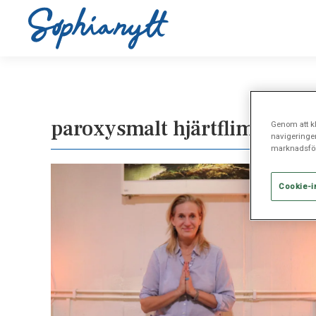
paroxysmalt hjärtflimmer
Genom att kl
navigeringe
marknadsför
Cookie-i