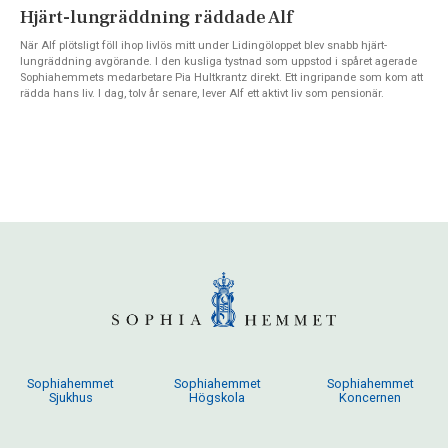
Hjärt-lungräddning räddade Alf
När Alf plötsligt föll ihop livlös mitt under Lidingöloppet blev snabb hjärt-
lungräddning avgörande. I den kusliga tystnad som uppstod i spåret agerade
Sophiahemmets medarbetare Pia Hultkrantz direkt. Ett ingripande som kom att
rädda hans liv. I dag, tolv år senare, lever Alf ett aktivt liv som pensionär.
Sophiahemmet
Sophiahemmet
Sophiahemmet
Sjukhus
Högskola
Koncernen