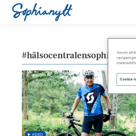
#hälsocentralensophiahem
Genom att kl
navigeringe
marknadsför
Cookie-i