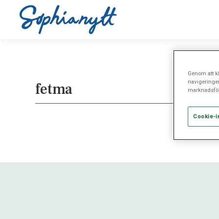
Genom att kl
navigeringe
fetma
marknadsför
Cookie-i