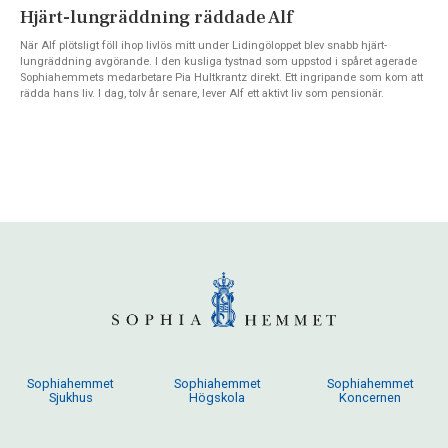
Hjärt-lungräddning räddade Alf
När Alf plötsligt föll ihop livlös mitt under Lidingöloppet blev snabb hjärt-
lungräddning avgörande. I den kusliga tystnad som uppstod i spåret agerade
Sophiahemmets medarbetare Pia Hultkrantz direkt. Ett ingripande som kom att
rädda hans liv. I dag, tolv år senare, lever Alf ett aktivt liv som pensionär.
Sophiahemmet
Sophiahemmet
Sophiahemmet
Sjukhus
Högskola
Koncernen