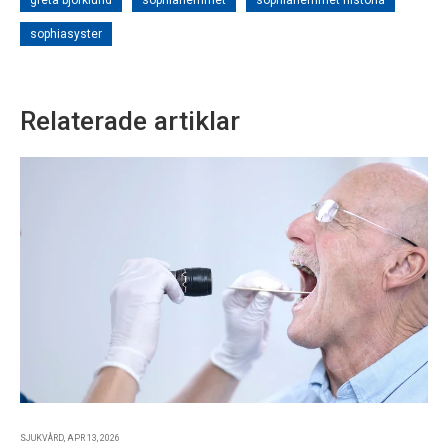
greta björklund
sophiahemmet
sophiahemmet historia
sophiasyster
Relaterade artiklar
SJUKVÅRD, APR 13, 2026