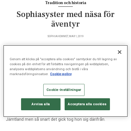
Tradition och historia
Sophiasyster med näsa för
äventyr
SOPHIAHEMMET, MAR 1, 2019
Genom att klicka på "acceptera alla cookies" samtycker du till lagring av
På drygt hundra år hinner man en hel del. Åtminstone
cookies på din enhet för att förbättra navigeringen på webbplatsen,
analysera webbplatsens användning och bistå i våra
om man som Greta Björklund är lite äventyrlig. Hon
marknadsföringsinsatser.
Cookie-policy
blev Sophiasyster redan 1941 och var sedan
sjuksköterskeyrket trogen till långt efter
Cookie-inställningar
pensioneringen.
Avvisa alla
Acceptera alla cookies
D
en 2 april 1917 föddes Greta Björklund i Borgvattnet i
Jämtland men så snart det gick tog hon sig därifrån.