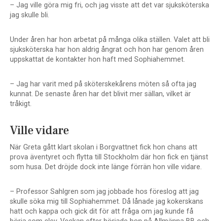
– Jag ville göra mig fri, och jag visste att det var sjuksköterska
jag skulle bli.
Under åren har hon arbetat på många olika ställen. Valet att bli
sjuksköterska har hon aldrig ångrat och hon har genom åren
uppskattat de kontakter hon haft med Sophiahemmet.
– Jag har varit med på sköterskekårens möten så ofta jag
kunnat. De senaste åren har det blivit mer sällan, vilket är
tråkigt.
Ville vidare
När Greta gått klart skolan i Borgvattnet fick hon chans att
prova äventyret och flytta till Stockholm där hon fick en tjänst
som husa. Det dröjde dock inte länge förrän hon ville vidare.
– Professor Sahlgren som jag jobbade hos föreslog att jag
skulle söka mig till Sophiahemmet. Då lånade jag kokerskans
hatt och kappa och gick dit för att fråga om jag kunde få