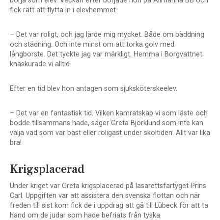
börja som elev.
Veckan efter
började hon på Allmänna BB och
fick rätt att flytta in i elevhemmet.
– Det var roligt, och jag lärde mig mycket. Både om bäddning
och städning. Och inte minst om att torka golv med
långborste. Det tyckte jag var märkligt. Hemma i Borgvattnet
knäskurade vi alltid.
Efter en tid blev hon antagen som sjuksköterskeelev.
– Det var en fantastisk tid. Vilken kamratskap vi som läste och
bodde tillsammans hade, säger Greta Björklund som inte kan
välja vad som var bäst eller roligast under skoltiden. Allt var lika
bra!
Krigsplacerad
Under kriget var
Greta krigsplacerad på lasarettsfartyget Prins
Carl. Uppgiften var att assistera den svenska flottan och när
freden till sist kom fick de i uppdrag att gå till Lübeck för att ta
hand om de judar som hade befriats från tyska