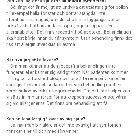
Vad kan jag göra själv för att mildra symtomen?
– Så långt det är möjligt att undvika att utsätta sig för pollen,
till exempel hålla fönster och dörrar stängda, inte
utomhusträna dagtid, och duscha innan läggdags. Det är
också viktigt att använda nässprej, ögondroppar eller
allergitabletter. Det finns receptfritt på apoteket. Behandlingen
ska helst börja innan du får symtom. Utan behandling finns det
risk att allergin utvecklas till astma.
När ska jag söka läkare?
– Om man känner att den receptfria behandlingen inte
fungerar, eller känner sig väldigt trött. När patienten kommer
till mig tar vi först ett blodprov för att ta reda på vilka pollen
som ger besvär och sedan sätter vi in behandling med en
kombination av olika allergiläkemedel. Om det inte hjälper kan
vi sätta in immunterapi för att kroppen successivt ska vänja
sig vid allergenerna. Det finns bra behandling att få!
Kan pollenallergi gå över av sig själv?
– Ja, när man blir äldre är det inte ovanligt att symtomen
minskar eller till och med försvinner.