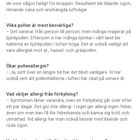
de vore något farligt för kroppen. Resultatet blir kliande ögon,
rinnande näsa och ansträngda luftvägar.
Vilka pollen är mest besvärliga?
– Det varierar från person till person, men många reagerar på
björkpollen. Eftersom vi har många björkar i vårt land blir
halterna av björkpollen i luften höga. Det är också vanligt att
vara allergisk mot al-, hassel- och gräspollen.
Ökar pollenallergin?
– Ja, sett över en längre tid har det blivit vanligare. Vi har
också sett att pollenhalterna i luften har ökat på senare år.
Vad skiljer allergi från förkylning?
– Symtomen liknar varandra, men en förkylning går över efter
ett par dagar. Det gör inte allergi. I regel ger allergi ingen feber,
även om man kan få lite feberkänsla och känna sig trött och
utmattad. Vid allergi har man också besvär med kliande och
röda ögon.