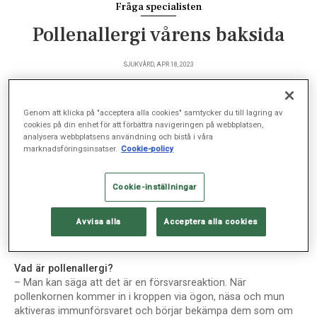
Fråga specialisten
Pollenallergi vårens baksida
SJUKVÅRD, APR 18, 2023
Genom att klicka på "acceptera alla cookies" samtycker du till lagring av
cookies på din enhet för att förbättra navigeringen på webbplatsen,
Nu är det högsäsong för pollen som sprider sig med
analysera webbplatsens användning och bistå i våra
vinden när alla växter och träd slår ut. För många
marknadsföringsinsatser.
Cookie-policy
allergiska är det här en tuff period – men det finns
hjälp att få. Mohanna Alavi, specialist i
Cookie-inställningar
allergisjukdomar på Hjärt-lung-allergimottagningen
vid Sophiahemmet, svarar på frågor om pollenallergi.
Avvisa alla
Acceptera alla cookies
Vad är pollenallergi?
– Man kan säga att det är en försvarsreaktion. När
pollenkornen kommer in i kroppen via ögon, näsa och mun
aktiveras immunförsvaret och börjar bekämpa dem som om