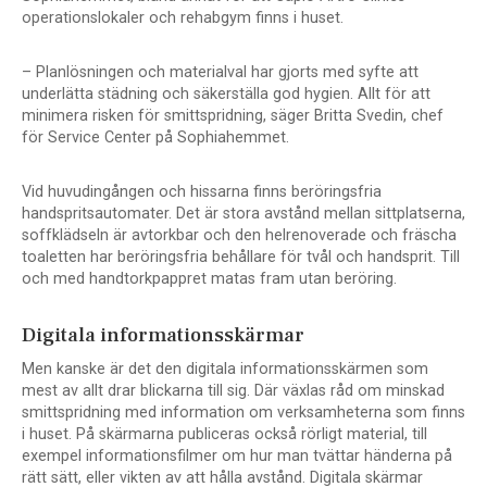
operationslokaler och rehabgym finns i huset.
– Planlösningen och materialval har gjorts med syfte att
underlätta städning och säkerställa god hygien. Allt för att
minimera risken för smittspridning, säger Britta Svedin, chef
för Service Center på Sophiahemmet.
Vid huvudingången och hissarna finns beröringsfria
handspritsautomater. Det är stora avstånd mellan sittplatserna,
soffklädseln är avtorkbar och den helrenoverade och fräscha
toaletten har beröringsfria behållare för tvål och handsprit. Till
och med handtorkpappret matas fram utan beröring.
Digitala informationsskärmar
Men kanske är det den digitala informationsskärmen som
mest av allt drar blickarna till sig. Där växlas råd om minskad
smittspridning med information om verksamheterna som finns
i huset. På skärmarna publiceras också rörligt material, till
exempel informationsfilmer om hur man tvättar händerna på
rätt sätt, eller vikten av att hålla avstånd. Digitala skärmar