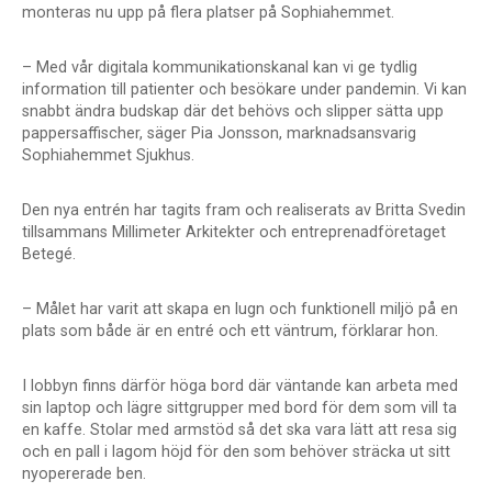
monteras nu upp på flera platser på Sophiahemmet.
– Med vår digitala kommunikationskanal kan vi ge tydlig
information till patienter och besökare under pandemin. Vi kan
snabbt ändra budskap där det behövs och slipper sätta upp
pappersaffischer, säger Pia Jonsson, marknadsansvarig
Sophiahemmet Sjukhus.
Den nya entrén har tagits fram och realiserats av Britta Svedin
tillsammans Millimeter Arkitekter och entreprenadföretaget
Betegé.
– Målet har varit att skapa en lugn och funktionell miljö på en
plats som både är en entré och ett väntrum, förklarar hon.
I lobbyn finns därför höga bord där väntande kan arbeta med
sin laptop och lägre sittgrupper med bord för dem som vill ta
en kaffe. Stolar med armstöd så det ska vara lätt att resa sig
och en pall i lagom höjd för den som behöver sträcka ut sitt
nyopererade ben.