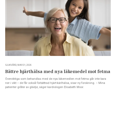
SJUKVÅRD, MAR 31, 2026
Bättre hjärthälsa med nya läkemedel mot fetma
Överviktiga som behandlas med de nya läkemedlen mot fetma går inte bara
ner i vikt – de får också förbättrad hjärt-kärlhälsa, visar ny forskning. – Mina
patienter gråter av glädje, säger kardiologen Elisabeth Moor.