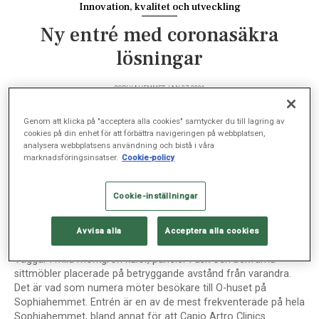
Innovation, kvalitet och utveckling
Ny entré med coronasäkra
lösningar
SOPHIAHEMMET, JAN 27, 2021
Genom att klicka på "acceptera alla cookies" samtycker du till lagring av
cookies på din enhet för att förbättra navigeringen på webbplatsen,
analysera webbplatsens användning och bistå i våra
Nu är det ännu säkrare för patienter att besöka
marknadsföringsinsatser.
Cookie-policy
Sophiahemmet. Den nyrenoverade entrén i O-huset
har anpassats för att garantera god hygien och säkra
Cookie-inställningar
patientflöden.
Avvisa alla
Acceptera alla cookies
Väggar i mild mörkgrön kulör, paneler i ask och bekväma
sittmöbler placerade på betryggande avstånd från varandra.
Det är vad som numera möter besökare till O-huset på
Sophiahemmet. Entrén är en av de mest frekventerade på hela
Sophiahemmet, bland annat för att Capio Artro Clinics