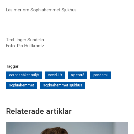
Läs mer om Sophiahemmet Sjukhus
Text: Inger Sundelin
Foto: Pia Hultkrantz
Taggar:
coronasäker miljö
covid-19
ny entré
pandemi
sophiahemmet
sophiahemmet sjukhus
Relaterade artiklar