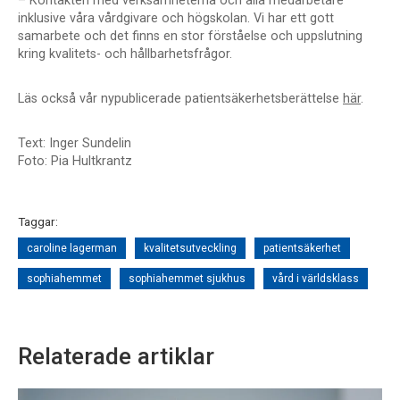
– Kontakten med verksamheterna och alla medarbetare
inklusive våra vårdgivare och högskolan. Vi har ett gott
samarbete och det finns en stor förståelse och uppslutning
kring kvalitets- och hållbarhetsfrågor.
Läs också vår nypublicerade patientsäkerhetsberättelse
här
.
Text: Inger Sundelin
Foto: Pia Hultkrantz
Taggar:
caroline lagerman
kvalitetsutveckling
patientsäkerhet
sophiahemmet
sophiahemmet sjukhus
vård i världsklass
Relaterade artiklar