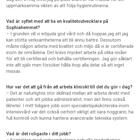
uppmärksamma vikten av att följa hygienrutinerna.
Vad är syftet med att ha en kvalitetsutvecklare på
Sophiahemmet?
– I grunden vill vi erbjuda god vård och då hoppas jag att jag
kan stötta verksamheterna att bli ännu bättre. Dessutom
måste någon arbeta med kvalitet och miljö då vi är certifierade
inom de områdena. Det krävs mycket arbete på olika nivåer
för att bli certifierad och behålla certifieringen. Jag gör såklart
inte allt själv men försöker hålla ihop alla delar så att inget
missas.
Hur var det att gå från att arbeta kliniskt till det du gör i dag?
– Det är naturligtvis stor skillnad mellan att arbeta direkt med
patienter och att jobba administrativt, men det finns också
likheter. I mitt tidigare jobb som specialistsjuksköterska inom
intensivvård var det också oerhört viktigt att vara noggrann, ha
full kontroll och kunna hantera avancerade tekniska system.
Vad är det roligaste i ditt jobb?