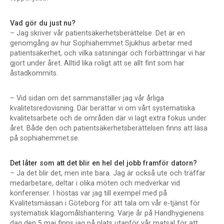
Vad gör du just nu?
– Jag skriver vår patientsäkerhetsberättelse. Det är en
genomgång av hur Sophiahemmet Sjukhus arbetar med
patientsäkerhet, och vilka satsningar och förbättringar vi har
gjort under året. Alltid lika roligt att se allt fint som har
åstadkommits.
– Vid sidan om det sammanställer jag vår årliga
kvalitetsredovisning. Där berättar vi om vårt systematiska
kvalitetsarbete och de områden där vi lagt extra fokus under
året. Både den och patientsäkerhetsberättelsen finns att läsa
på sophiahemmet.se.
Det låter som att det blir en hel del jobb framför datorn?
– Ja det blir det, men inte bara. Jag är också ute och träffar
medarbetare, deltar i olika möten och medverkar vid
konferenser. I höstas var jag till exempel med på
Kvalitetsmässan i Göteborg för att tala om vår e-tjänst för
systematisk klagomålshantering. Varje år på Handhygienens
dag den 5 maj finns jag på plats utanför vår matsal för att