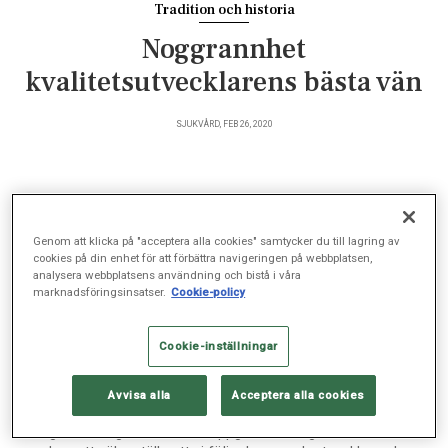
Tradition och historia
Noggrannhet
kvalitetsutvecklarens bästa vän
SJUKVÅRD, FEB 26, 2020
Efter flera år som intensivsjuksköterska tog
Genom att klicka på "acceptera alla cookies" samtycker du till lagring av
Caroline Lagerman steget över till mer
cookies på din enhet för att förbättra navigeringen på webbplatsen,
administrativa uppgifter. I dag är hon
analysera webbplatsens användning och bistå i våra
kvalitetsutvecklare på Sophiahemmet och verkar för
marknadsföringsinsatser.
Cookie-policy
god kvalitet och patientsäkerhet genom att skapa
engagemang och delaktighet.
Cookie-inställningar
Avvisa alla
Acceptera alla cookies
Vad gör du i din roll som kvalitetsutvecklare?
– Jag har många olika arbetsuppgifter, men generellt är mitt