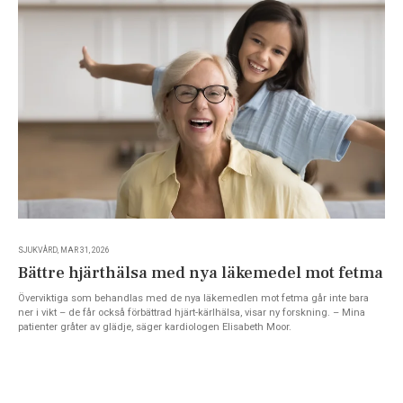
SJUKVÅRD, MAR 31, 2026
Bättre hjärthälsa med nya läkemedel mot fetma
Överviktiga som behandlas med de nya läkemedlen mot fetma går inte bara
ner i vikt – de får också förbättrad hjärt-kärlhälsa, visar ny forskning. – Mina
patienter gråter av glädje, säger kardiologen Elisabeth Moor.