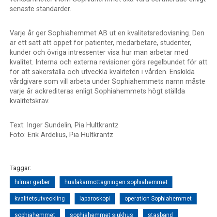
senaste standarder.
Varje år ger Sophiahemmet AB ut en kvalitetsredovisning. Den
är ett sätt att öppet för patienter, medarbetare, studenter,
kunder och övriga intressenter visa hur man arbetar med
kvalitet. Interna och externa revisioner görs regelbundet för att
för att säkerställa och utveckla kvaliteten i vården. Enskilda
vårdgivare som vill arbeta under Sophiahemmets namn måste
varje år ackrediteras enligt Sophiahemmets högt ställda
kvalitetskrav.
Text: Inger Sundelin, Pia Hultkrantz
Foto: Erik Ardelius, Pia Hultkrantz
Taggar:
hilmar gerber
husläkarmottagningen sophiahemmet
kvalitetsutveckling
laparoskopi
operation Sophiahemmet
sophiahemmet
sophiahemmet sjukhus
stasband