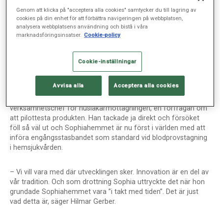
det rätt blodfyllnad i ådran som används för provtagning. På
så sätt minskar risken att någon måste stickas flera gånger.
Genom att klicka på "acceptera alla cookies" samtycker du till lagring av
cookies på din enhet för att förbättra navigeringen på webbplatsen,
analysera webbplatsens användning och bistå i våra
– Ingreppet gör mindre ont och det är bra att sköterskan
marknadsföringsinsatser.
Cookie-policy
slipper leta efter ådrorna, konstaterar Arne Larsson när han
får sitt blodprov taget av Clara Zörberl, sjuksköterska på
Cookie-inställningar
Husläkarmottagningen Sophiahemmet.
Avvisa alla
Acceptera alla cookies
Stasbandet är ett konkret exempel på hur Sophiahemmet
arbetar med kvalitetsförbättring. I våras fick Hilmar Gerber,
verksamhetschef för husläkarmottagningen, en förfrågan om
att pilottesta produkten. Han tackade ja direkt och försöket
föll så väl ut och Sophiahemmet är nu först i världen med att
införa engångsstasbandet som standard vid blodprovstagning
i hemsjukvården.
– Vi vill vara med där utvecklingen sker. Innovation är en del av
vår tradition. Och som drottning Sophia uttryckte det när hon
grundade Sophiahemmet vara ”i takt med tiden”. Det är just
vad detta är, säger Hilmar Gerber.