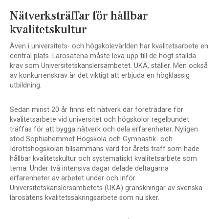
Nätverksträffar för hållbar
kvalitetskultur
Även i universitets- och högskolevärlden har kvalitetsarbete en
central plats. Lärosätena måste leva upp till de högt ställda
krav som Universitetskanslersämbetet. UKÄ, ställer. Men också
av konkurrenskrav är det viktigt att erbjuda en högklassig
utbildning.
Sedan minst 20 år finns ett nätverk där företrädare för
kvalitetsarbete vid universitet och högskolor regelbundet
träffas för att bygga nätverk och dela erfarenheter. Nyligen
stod Sophiahemmet Högskola och Gymnastik- och
Idrottshögskolan tillsammans värd för årets träff som hade
hållbar kvalitetskultur och systematiskt kvalitetsarbete som
tema. Under två intensiva dagar delade deltagarna
erfarenheter av arbetet under och inför
Universitetskanslersämbetets (UKÄ) granskningar av svenska
lärosätens kvalitetssäkringsarbete som nu sker.