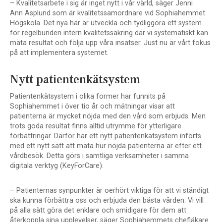
– Kvalitetsarbete i sig är inget nytt i vår värld, säger Jenni
Ann Asplund som är kvalitetssamordnare vid Sophiahemmet
Högskola. Det nya här är utveckla och tydliggöra ett system
för regelbunden intern kvalitetssäkring där vi systematiskt kan
mäta resultat och följa upp våra insatser. Just nu är vårt fokus
på att implementera systemet.
Nytt patientenkätsystem
Patientenkätsystem i olika former har funnits på
Sophiahemmet i över tio år och mätningar visar att
patienterna är mycket nöjda med den vård som erbjuds. Men
trots goda resultat finns alltid utrymme för ytterligare
förbättringar. Därför har ett nytt patientenkätsystem införts
med ett nytt sätt att mäta hur nöjda patienterna är efter ett
vårdbesök. Detta görs i samtliga verksamheter i samma
digitala verktyg (KeyForCare).
– Patienternas synpunkter är oerhört viktiga för att vi ständigt
ska kunna förbättra oss och erbjuda den bästa vården. Vi vill
på alla sätt göra det enklare och smidigare för dem att
återkoppla sina upplevelser, säger Sophiahemmets chefläkare