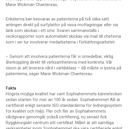
Marie Wickman Chantereau.
Enkäterna kan besvaras av patienterna på två olika sätt:
antingen direkt på surfplattor på vissa mottagningar eller via
länk som skickas i ett sms. Svaren sammanställs i
veckorapporter som automatiskt skickas via mail till cheferna
som i sin tur involverar medarbetarna i förbättringsarbetet.
– Genom att involvera patienterna får vi omedelbar, viktig
återkoppling direkt till verksamheterna med konkreta. Vår
vision är att leverera vård i världsklass – då måste vi lyssna på
patienterna, säger Marie Wickman Chantereau.
Fakta
Högsta möjliga kvalitet har varit Sophiahemmets kännetecken
sedan starten för mer än 100 år sedan. Sophiahemmet AB är
certifierat enligt senaste ISO-standarderna för ledningssystem
för kvalitet och miljö. Fler och fler av Sophiahemmets
vårdgivare genomgår också certifiering, nu senast fick
Ryggkirurgiskt centrum sitt certifikat. Målet är att samtliga
verksamheter inom Sophiahemmet ska vara certifierade enligt