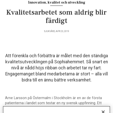
Innovation, kvalitet och utveckling
Kvalitetsarbetet som aldrig blir
färdigt
SJUKVÅRD, APR 23, 2019
Att förenkla och förbättra är målet med den ständiga
kvalitetsutvecklingen på Sophiahemmet. Så snart en
nivå är nådd höjs ribban och arbetet tar ny fart.
Engagemanget bland medarbetarna är stort – alla vill
bidra till en ännu bättre verksamhet.
Arne Larsson på Östermalm i Stockholm är en av de första
patienterna i landet som testar en ny svensk uppfinning. Ett
engångsstasband som ger ett standardiserat tryck och med