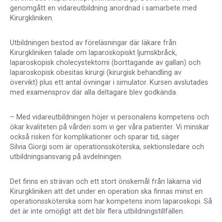
genomgått en vidareutbildning anordnad i samarbete med
Kirurgkliniken.
Utbildningen bestod av föreläsningar där läkare från
Kirurgkliniken talade om laparoskopiskt ljumskbråck,
laparoskopisk cholecystektomi (borttagande av gallan) och
laparoskopisk obesitas kirurgi (kirurgisk behandling av
övervikt) plus ett antal övningar i simulator. Kursen avslutades
med examensprov där alla deltagare blev godkända.
– Med vidareutbildningen höjer vi personalens kompetens och
ökar kvaliteten på vården som vi ger våra patienter. Vi minskar
också risken för komplikationer och sparar tid, säger
Silvia Giorgi som är operationssköterska, sektionsledare och
utbildningsansvarig på avdelningen.
Det finns en strävan och ett stort önskemål från läkarna vid
Kirurgkliniken att det under en operation ska finnas minst en
operationssköterska som har kompetens inom laparoskopi. Så
det är inte omöjligt att det blir flera utbildningstillfällen.