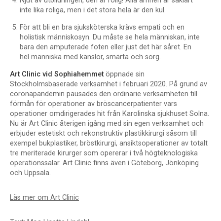
Njut av utbildningen, den är rolig! Alla ämnen är såklart
inte lika roliga, men i det stora hela är den kul.
För att bli en bra sjuksköterska krävs empati och en
holistisk människosyn. Du måste se hela människan, inte
bara den amputerade foten eller just det här såret. En
hel människa med känslor, smärta och sorg.
Art Clinic vid Sophiahemmet
öppnade sin
Stockholmsbaserade verksamhet i februari 2020. På grund av
coronapandemin pausades den ordinarie verksamheten till
förmån för operationer av bröscancerpatienter vars
operationer omdirigerades hit från Karolinska sjukhuset Solna.
Nu är Art Clinic återigen igång med sin egen verksamhet och
erbjuder estetiskt och rekonstruktiv plastikkirurgi såsom till
exempel bukplastiker, bröstkirurgi, ansiktsoperationer av totalt
tre meriterade kirurger som opererar i två högteknologiska
operationssalar. Art Clinic finns även i Göteborg, Jönköping
och Uppsala.
Läs mer om Art Clinic