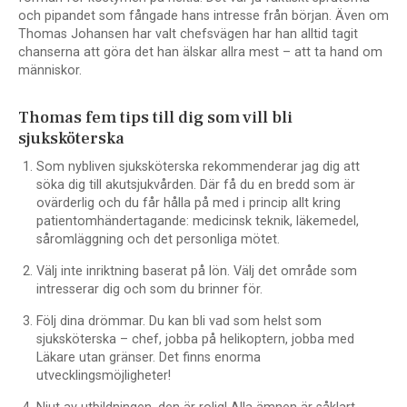
och pipandet som fångade hans intresse från början. Även om
Thomas Johansen har valt chefsvägen har han alltid tagit
chanserna att göra det han älskar allra mest – att ta hand om
människor.
Thomas fem tips till dig som vill bli
sjuksköterska
Som nybliven sjuksköterska rekommenderar jag dig att
söka dig till akutsjukvården. Där få du en bredd som är
ovärderlig och du får hålla på med i princip allt kring
patientomhändertagande: medicinsk teknik, läkemedel,
såromläggning och det personliga mötet.
Välj inte inriktning baserat på lön. Välj det område som
intresserar dig och som du brinner för.
Följ dina drömmar. Du kan bli vad som helst som
sjuksköterska – chef, jobba på helikoptern, jobba med
Läkare utan gränser. Det finns enorma
utvecklingsmöjligheter!