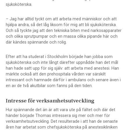
sjuksköterska.
– Jag har alltid tyckt om att arbeta med människor och att
hjälpa andra, så det låg liksom för mig att bli sjuksköterska.
Och så tyckte jag att den tekniska biten med narkosapparater
och olika sprutpumpar och en massa olika pipande här och
där kändes spännande och rolig.
Efter att ha studerat i Stockholm började han jobba som
sjuksköterska och inte långt därefter uppnådde han det mål
han hade satt upp för sig själv: att arbeta med anestesi. Han
märkte också att den prehospitala vården var särskilt
intressant och hamnade därför i ambulans och senare även i
en av de två akutbilar som fanns på den tiden.
Intresse för verksamhetsutveckling
Hur spännande det än är att vara ute på fältet och där det
händer började Thomas intressera sig mer och mer för
verksamhetsutveckling. Det resulterade i att han de senaste
åren har arbetat som chefsjuksköterska på anestesikliniken