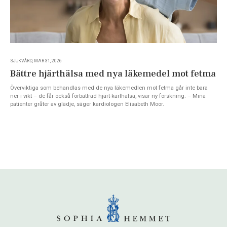
SJUKVÅRD, MAR 31, 2026
Bättre hjärthälsa med nya läkemedel mot fetma
Överviktiga som behandlas med de nya läkemedlen mot fetma går inte bara
ner i vikt – de får också förbättrad hjärt-kärlhälsa, visar ny forskning. – Mina
patienter gråter av glädje, säger kardiologen Elisabeth Moor.