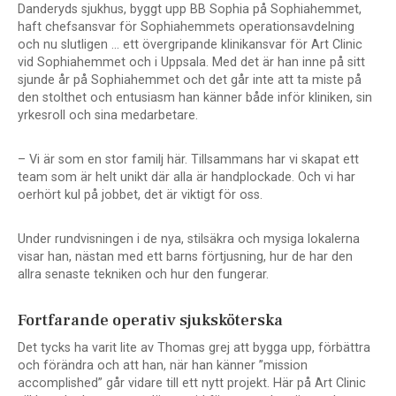
Danderyds sjukhus, byggt upp BB Sophia på Sophiahemmet,
haft chefsansvar för Sophiahemmets operationsavdelning
och nu slutligen … ett övergripande klinikansvar för Art Clinic
vid Sophiahemmet och i Uppsala. Med det är han inne på sitt
sjunde år på Sophiahemmet och det går inte att ta miste på
den stolthet och entusiasm han känner både inför kliniken, sin
yrkesroll och sina medarbetare.
– Vi är som en stor familj här. Tillsammans har vi skapat ett
team som är helt unikt där alla är handplockade. Och vi har
oerhört kul på jobbet, det är viktigt för oss.
Under rundvisningen i de nya, stilsäkra och mysiga lokalerna
visar han, nästan med ett barns förtjusning, hur de har den
allra senaste tekniken och hur den fungerar.
Fortfarande operativ sjuksköterska
Det tycks ha varit lite av Thomas grej att bygga upp, förbättra
och förändra och att han, när han känner ”mission
accomplished” går vidare till ett nytt projekt. Här på Art Clinic