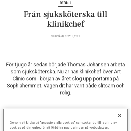
Mötet
Från sjuksköterska till
klinikchef
SJUKVÅRD, NOV 18, 2020
För tjugo år sedan började Thomas Johansen arbeta
som sjuksköterska. Nu är han klinikchef över Art
Clinic som i början av året slog upp portarna på
Sophiahemmet. Vägen dit har varit både slitsam och
rolig.
Thomas Johansen har gjort en spännande resa under sina
tjugo år i vården – från nyexaminerad sjuksköterska till chef
Genom att klicka på "acceptera alla cookies" samtycker du till lagring av
för två kliniker – en på Sophiahemmet och en i Uppsala. Ett
cookies på din enhet för att förbättra navigeringen på webbplatsen,