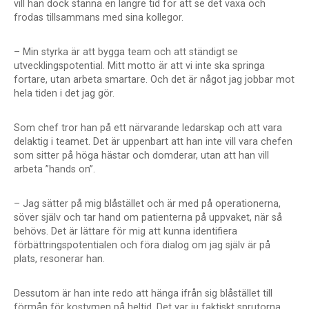
vill han dock stanna en längre tid för att se det växa och
frodas tillsammans med sina kollegor.
– Min styrka är att bygga team och att ständigt se
utvecklingspotential. Mitt motto är att vi inte ska springa
fortare, utan arbeta smartare. Och det är något jag jobbar mot
hela tiden i det jag gör.
Som chef tror han på ett närvarande ledarskap och att vara
delaktig i teamet. Det är uppenbart att han inte vill vara chefen
som sitter på höga hästar och domderar, utan att han vill
arbeta ”hands on”.
– Jag sätter på mig blåstället och är med på operationerna,
söver själv och tar hand om patienterna på uppvaket, när så
behövs. Det är lättare för mig att kunna identifiera
förbättringspotentialen och föra dialog om jag själv är på
plats, resonerar han.
Dessutom är han inte redo att hänga ifrån sig blåstället till
förmån för kostymen på heltid. Det var ju faktiskt sprutorna