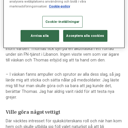
ansvarsfullt arbete som kräver gott ledarskap och stor
analysera webbplatsens användning och bistå i våra
flexibilitet.
marknadsföringsinsatser.
Cookie-policy
Som 16-åring var tanken att han skulle bli murare precis som
Cookie-inställningar
sin morfar, men efter att ha tagit gesällbrev och därefter bara
några år i yrket lämnade Thomas jobbet och hemstaden Oslo
Avvisa alla
Acceptera alla cookies
för militärtjänstgöring i Bergen. Där såddes fröet som kom att
bli första steget på den hittills tjugo år långa yrkeskarriären
inom vården. Thomas fick syn på en akutväska i ett förråd
under sin FN-tjänst i Libanon. Ingen visste vem som var ägare
till väskan och Thomas erbjöd sig att ta hand om den.
– I väskan fanns ampuller och sprutor av alla dess slag, så jag
lärde mig att sticka och sätta nålar på medsoldater. Jag läste
mig till hur man skulle göra och sa bara att jag kunde det,
berättar Thomas. Jag har aldrig varit rädd för att testa nya
grejer.
Ville göra något vettigt
Där väcktes intresset för sjuksköterskans roll och när han kom
hem och skulle utbilda sig föll valet naturligt på att bli