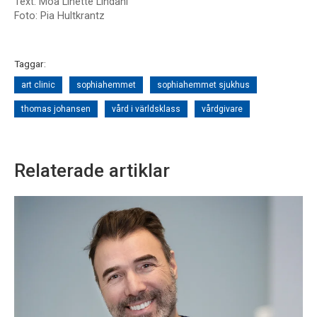
Text: Moa Linette Lindahl
Foto: Pia Hultkrantz
Taggar:
art clinic
sophiahemmet
sophiahemmet sjukhus
thomas johansen
vård i världsklass
vårdgivare
Relaterade artiklar