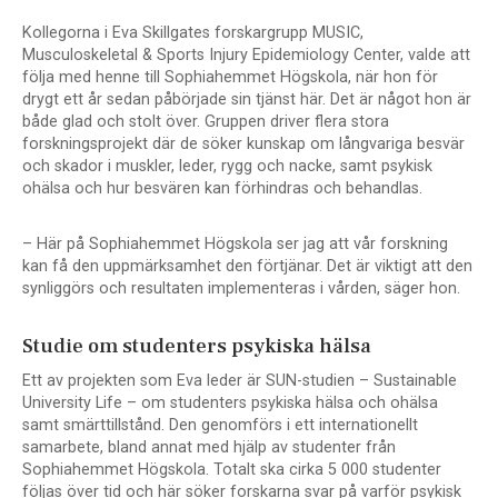
Kollegorna i Eva Skillgates forskargrupp MUSIC,
Musculoskeletal & Sports Injury Epidemiology Center, valde att
följa med henne till Sophiahemmet Högskola, när hon för
drygt ett år sedan påbörjade sin tjänst här. Det är något hon är
både glad och stolt över. Gruppen driver flera stora
forskningsprojekt där de söker kunskap om långvariga besvär
och skador i muskler, leder, rygg och nacke, samt psykisk
ohälsa och hur besvären kan förhindras och behandlas.
– Här på Sophiahemmet Högskola ser jag att vår forskning
kan få den uppmärksamhet den förtjänar. Det är viktigt att den
synliggörs och resultaten implementeras i vården, säger hon.
Studie om studenters psykiska hälsa
Ett av projekten som Eva leder är SUN-studien – Sustainable
University Life – om studenters psykiska hälsa och ohälsa
samt smärttillstånd. Den genomförs i ett internationellt
samarbete, bland annat med hjälp av studenter från
Sophiahemmet Högskola. Totalt ska cirka 5 000 studenter
följas över tid och här söker forskarna svar på varför psykisk