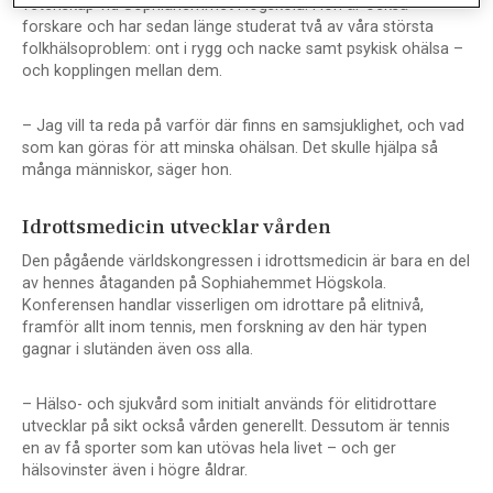
vetenskap vid Sophiahemmet Högskola. Hon är också
forskare och har sedan länge studerat två av våra största
folkhälsoproblem: ont i rygg och nacke samt psykisk ohälsa –
och kopplingen mellan dem.
– Jag vill ta reda på varför där finns en samsjuklighet, och vad
som kan göras för att minska ohälsan. Det skulle hjälpa så
många människor, säger hon.
Idrottsmedicin utvecklar vården
Den pågående världskongressen i idrottsmedicin är bara en del
av hennes åtaganden på Sophiahemmet Högskola.
Konferensen handlar visserligen om idrottare på elitnivå,
framför allt inom tennis, men forskning av den här typen
gagnar i slutänden även oss alla.
– Hälso- och sjukvård som initialt används för elitidrottare
utvecklar på sikt också vården generellt. Dessutom är tennis
en av få sporter som kan utövas hela livet – och ger
hälsovinster även i högre åldrar.