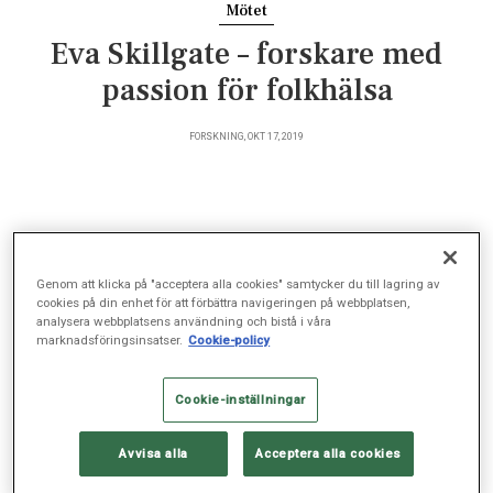
Mötet
Eva Skillgate – forskare med
passion för folkhälsa
FORSKNING, OKT 17, 2019
Att hjälpa människor att må bättre – så beskriver
professor Eva Skillgate sitt uppdrag på
Genom att klicka på "acceptera alla cookies" samtycker du till lagring av
Sophiahemmet Högskola. Här tycker hon att hennes
cookies på din enhet för att förbättra navigeringen på webbplatsen,
forskningsområde – kopplingen smärta och psykisk
analysera webbplatsens användning och bistå i våra
marknadsföringsinsatser.
Cookie-policy
ohälsa – får den viktiga uppmärksamhet det
förtjänar.
Cookie-inställningar
Professor Eva Skillgate är sedan 2018 ansvarig för
Avvisa alla
Acceptera alla cookies
forskningsutbildningen på institutionen för hälsofrämjande