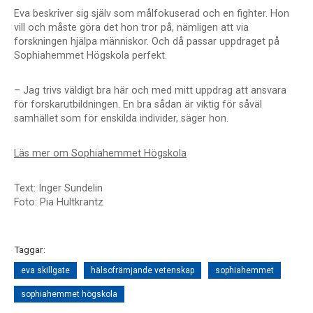
Eva beskriver sig själv som målfokuserad och en fighter. Hon
vill och måste göra det hon tror på, nämligen att via
forskningen hjälpa människor. Och då passar uppdraget på
Sophiahemmet Högskola perfekt.
– Jag trivs väldigt bra här och med mitt uppdrag att ansvara
för forskarutbildningen. En bra sådan är viktig för såväl
samhället som för enskilda individer, säger hon.
Läs mer om Sophiahemmet Högskola
Text: Inger Sundelin
Foto: Pia Hultkrantz
Taggar:
eva skillgate
hälsofrämjande vetenskap
sophiahemmet
sophiahemmet högskola