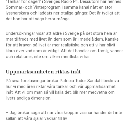
”Tankar för dagen” i Sveriges Radio P1. Dessutom har hennes
Sommar- och Vinterprogram i samma kanal nått en stor
lyssnarskara och laddats ner otaliga gånger. Det är tydligt att
det hon har att säga berör många.
Undersökningar visar att äldre i Sverige på det stora hela är
mer tillfreds med livet än dem som är i medelåldern. Kanske
för att kraven på livet är mer realistiska och att vi har blivit
klara över vad som är viktigt. Att det handlar om familj, vänner
och relationer, inte om vilken meritlista vi har.
Uppmärksamheten riktas inåt
På sina föreläsningar brukar Patricia Tudor Sandahl beskriva
hur vi med åren riktar våra tankar och vår uppmärksamhet
inåt. Att vi, om man så vill kalla det, blir mer medvetna om
livets andliga dimension.
– Jag brukar säga att när våra kroppar vissnar händer det inte
sällan att våra själar vaknar till liv.