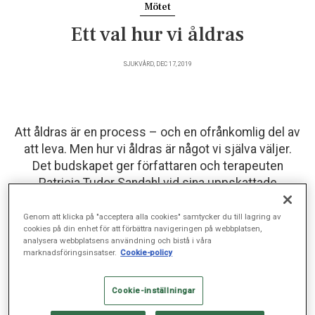
Mötet
Ett val hur vi åldras
SJUKVÅRD, DEC 17, 2019
Att åldras är en process – och en ofrånkomlig del av
att leva. Men hur vi åldras är något vi själva väljer.
Det budskapet ger författaren och terapeuten
Patricia Tudor Sandahl vid sina uppskattade
föreläsningar om åldrande. Nu senast på
Husläkarmottagningens Äldreträff där hon föreläste
Genom att klicka på "acceptera alla cookies" samtycker du till lagring av
cookies på din enhet för att förbättra navigeringen på webbplatsen,
på temat ”det livsviktiga åldrandet”.
analysera webbplatsens användning och bistå i våra
marknadsföringsinsatser.
Cookie-policy
De senaste åren har författaren och terapeuten Patricia Tudor
Cookie-inställningar
Sandahl dragit fulla hus vid sina föreläsningar om åldrande.
Nästa år fyller hon 80 år. Hon är pensionerad sedan länge,