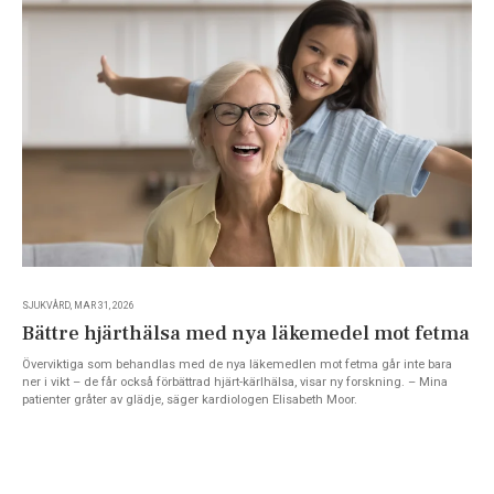
SJUKVÅRD, MAR 31, 2026
Bättre hjärthälsa med nya läkemedel mot fetma
Överviktiga som behandlas med de nya läkemedlen mot fetma går inte bara
ner i vikt – de får också förbättrad hjärt-kärlhälsa, visar ny forskning. – Mina
patienter gråter av glädje, säger kardiologen Elisabeth Moor.