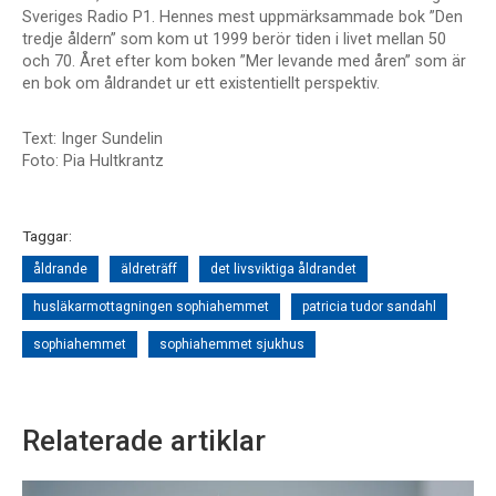
Sveriges Radio P1. Hennes mest uppmärksammade bok ”Den
tredje åldern” som kom ut 1999 berör tiden i livet mellan 50
och 70. Året efter kom boken ”Mer levande med åren” som är
en bok om åldrandet ur ett existentiellt perspektiv.
Text: Inger Sundelin
Foto: Pia Hultkrantz
Taggar:
åldrande
äldreträff
det livsviktiga åldrandet
husläkarmottagningen sophiahemmet
patricia tudor sandahl
sophiahemmet
sophiahemmet sjukhus
Relaterade artiklar