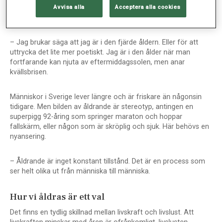
men är fortfarande aktiv som föreläsare, författare och
Avvisa alla
Acceptera alla cookies
samtalsledare.
– Jag brukar säga att jag är i den fjärde åldern. Eller för att
uttrycka det lite mer poetiskt. Jag är i den ålder när man
fortfarande kan njuta av eftermiddagssolen, men anar
kvällsbrisen.
Människor i Sverige lever längre och är friskare än någonsin
tidigare. Men bilden av åldrande är stereotyp, antingen en
superpigg 92-åring som springer maraton och hoppar
fallskärm, eller någon som är skröplig och sjuk. Här behövs en
nyansering.
– Åldrande är inget konstant tillstånd. Det är en process som
ser helt olika ut från människa till människa.
Hur vi åldras är ett val
Det finns en tydlig skillnad mellan livskraft och livslust. Att