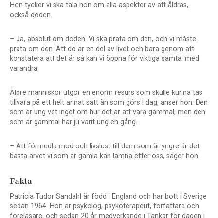
Hon tycker vi ska tala hon om alla aspekter av att åldras,
också döden.
– Ja, absolut om döden. Vi ska prata om den, och vi måste
prata om den. Att dö är en del av livet och bara genom att
konstatera att det är så kan vi öppna för viktiga samtal med
varandra.
Äldre människor utgör en enorm resurs som skulle kunna tas
tillvara på ett helt annat sätt än som görs i dag, anser hon. Den
som är ung vet inget om hur det är att vara gammal, men den
som är gammal har ju varit ung en gång.
– Att förmedla mod och livslust till dem som är yngre är det
bästa arvet vi som är gamla kan lämna efter oss, säger hon.
Fakta
Patricia Tudor Sandahl är född i England och har bott i Sverige
sedan 1964. Hon är psykolog, psykoterapeut, författare och
föreläsare, och sedan 20 år medverkande i Tankar för dagen i