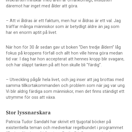
livskraften minskar med åren är ofrånkomligt, livslusten
däremot har inget med ålder att göra.
– Att vi åldras är ett faktum, men hur vi åldras är ett val. Jag
träffar många människor som är betydligt äldre än jag som
har en enorm aptit på livet.
När hon för 30 år sedan gav ut boken ”Den tredje åldern” låg
fokus på kroppens förfall och allt hon ville hinna göra medan
tid var. I dag har hon accepterat att hennes kropp blir svagare,
och har släppt tanken på att hon skulle bli ”färdig”.
– Utveckling pågår hela livet, och jag inser att jag brottas med
samma tillkortakommanden och problem som när jag var ung.
Vi blir aldrig färdiga som människor, men det finns ständigt ett
utrymme för oss att växa.
Stor lyssnarskara
Patricia Tudor Sandahl har skrivit ett tjugotal böcker på
existentiella teman och medverkar regelbundet i programmet