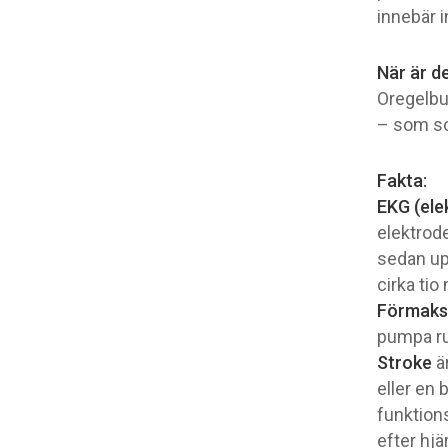
innebär i
När är d
Oregelbu
– som sc
Fakta:
EKG (ele
elektrod
sedan upp
cirka tio
Förmaks
pumpa ru
Stroke
ä
eller en 
funktion
efter hjä