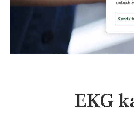
marknadsför
Cookie-i
EKG ka