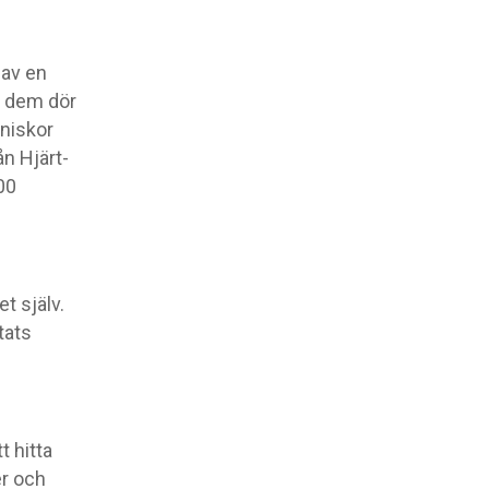
 av en
v dem dör
niskor
ån Hjärt-
00
t själv.
tats
t hitta
er och