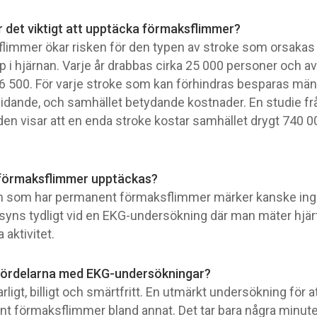
r det viktigt att upptäcka förmaksflimmer?
limmer ökar risken för den typen av stroke som orsakas
p i hjärnan. Varje år drabbas cirka 25 000 personer och a
6 500. För varje stroke som kan förhindras besparas män
 lidande, och samhället betydande kostnader. En studie fr
en visar att en enda stroke kostar samhället drygt 740 0
 förmaksflimmer upptäckas?
n som har permanent förmaksflimmer märker kanske inge
syns tydligt vid en EKG-undersökning där man mäter hjär
 aktivitet.
 fördelarna med EKG-undersökningar?
arligt, billigt och smärtfritt. En utmärkt undersökning för at
t förmaksflimmer bland annat. Det tar bara några minut