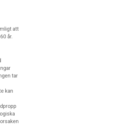
ligt att
60 år.
d
ångar
ngen tar
te kan
odpropp
logiska
sorsaken