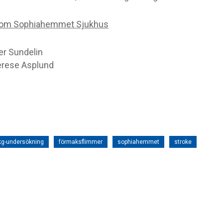
 om Sophiahemmet Sjukhus
er Sundelin
erese Asplund
kg-undersökning
förmaksflimmer
sophiahemmet
stroke