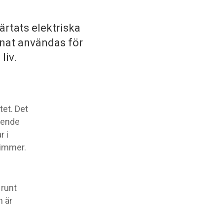
rtats elektriska
nnat användas för
liv.
tet. Det
ående
r i
limmer.
 runt
m är