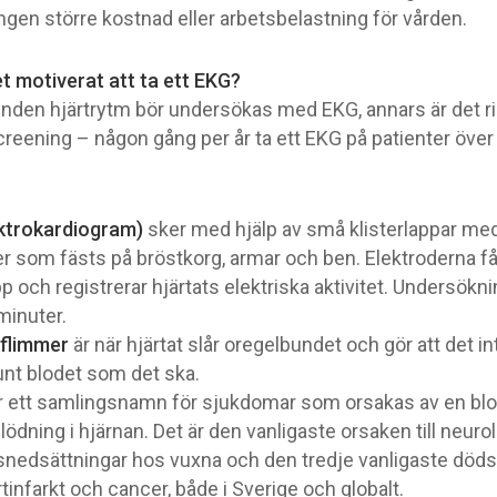
ngen större kostnad eller arbetsbelastning för vården.
et motiverat att ta ett EKG?
nden hjärtrytm bör undersökas med EKG, annars är det rim
reening – någon gång per år ta ett EKG på patienter över 
ktrokardiogram)
sker med hjälp av små klisterlappar me
er som fästs på bröstkorg, armar och ben. Elektroderna f
 och registrerar hjärtats elektriska aktivitet. Undersökni
 minuter.
flimmer
är när hjärtat slår oregelbundet och gör att det in
nt blodet som det ska.
r ett samlingsnamn för sjukdomar som orsakas av en bl
blödning i hjärnan. Det är den vanligaste orsaken till neuro
snedsättningar hos vuxna och den tredje vanligaste död
rtinfarkt och cancer, både i Sverige och globalt.