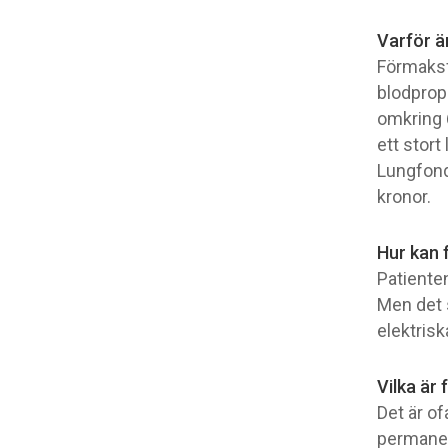
Varför ä
Förmaksf
blodprop
omkring 
ett stort
Lungfond
kronor.
Hur kan
Patiente
Men det 
elektriska
Vilka är
Det är of
permanen