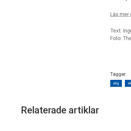
Läs mer
Text: Ing
Foto: Th
Taggar:
ekg
e
Relaterade artiklar