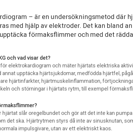
rdiogram – är en undersökningsmetod där hjä
reras med hjälp av elektroder. Det kan bland a
 upptäcka förmaksflimmer och med det rädda 
KG och vad visar det?
för elektrokardiogram och mäter hjärtats elektriska aktivi
d annat upptäcka hjärtsjukdomar, medfödda hjärtfel, påg
igare hjärtinfarkter, hjärtmuskelinflammation, förtjockninga
eln och störningar i hjärtats rytm, till exempel förmaksf
förmaksflimmer?
r hjärtat slår oregelbundet och gör att det inte kan pumpa
om det ska. Hjärtrytmen styrs då inte av sinusknutan, so
normala impulsgivare, utan av ett elektriskt kaos.