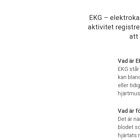
EKG – elektroka
aktivitet regist
att
Vad är E
EKG står 
kan blan
eller tid
hjärtmusk
Vad är 
Det är nä
blodet s
hjärtats 