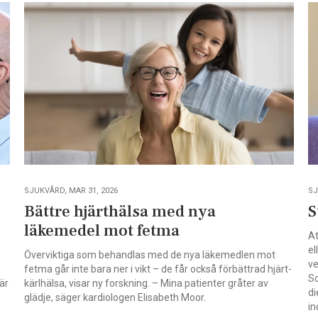
SJUKVÅRD, MAR 31, 2026
SJ
Bättre hjärthälsa med nya
S
läkemedel mot fetma
At
el
Överviktiga som behandlas med de nya läkemedlen mot
ve
fetma går inte bara ner i vikt – de får också förbättrad hjärt-
So
är
kärlhälsa, visar ny forskning. – Mina patienter gråter av
di
glädje, säger kardiologen Elisabeth Moor.
in